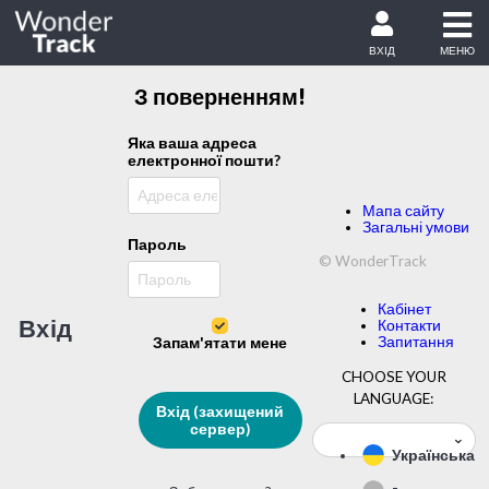
ВХІД
МЕНЮ
З поверненням!
Яка ваша адреса
електронної пошти?
Мапа сайту
Загальні умови
Пароль
© WonderTrack
Кабінет
Вхід
Контакти
Запитання
Запам'ятати мене
CHOOSE YOUR
LANGUAGE:
Вхід (захищений
сервер)
Українська
-